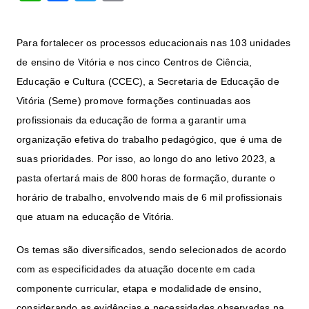
h
a
w
m
at
c
itt
ai
Para fortalecer os processos educacionais nas 103 unidades
s
e
er
l
de ensino de Vitória e nos cinco Centros de Ciência,
A
b
Educação e Cultura (
CCEC
), a Secretaria de Educação de
p
o
Vitória (
Seme
) promove formações continuadas aos
p
o
profissionais da educação de forma a garantir uma
k
organização efetiva do trabalho pedagógico, que é uma de
suas prioridades. Por isso, ao longo do ano letivo 2023, a
pasta ofertará mais de 800 horas de formação, durante o
horário de trabalho, envolvendo mais de 6 mil profissionais
que atuam na educação de Vitória.
Os temas são diversificados, sendo selecionados de acordo
com as especificidades da atuação docente em cada
componente curricular, etapa e modalidade de ensino,
considerando as evidências e necessidades observadas na