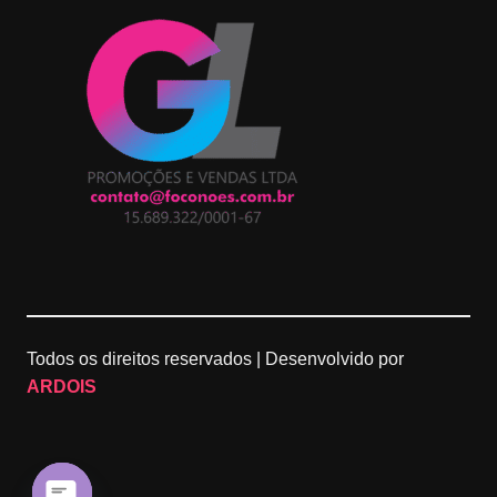
t
T
g
T
a
o
l
u
g
k
e
b
r
M
e
a
a
C
m
p
h
Todos os direitos reservados |
Desenvolvido por
s
a
ARDOIS
n
n