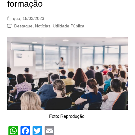
formação
qua, 15/03/2023
Destaque
,
Notícias
,
Utilidade Pública
Foto: Reprodução.
W
F
T
E