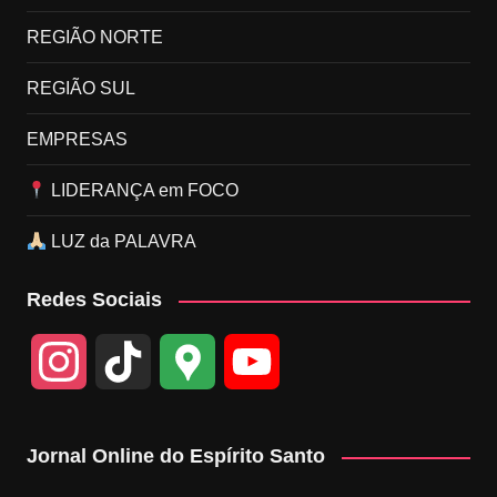
REGIÃO NORTE
REGIÃO SUL
EMPRESAS
LIDERANÇA em FOCO
LUZ da PALAVRA
Redes Sociais
I
T
G
Y
n
i
o
o
Jornal Online do Espírito Santo
s
k
o
u