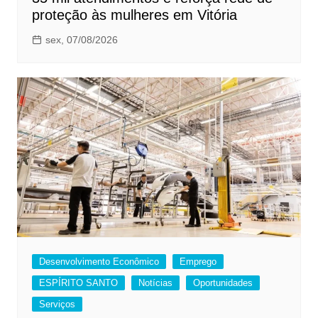
proteção às mulheres em Vitória
sex, 07/08/2026
Desenvolvimento Econômico
Emprego
ESPÍRITO SANTO
Notícias
Oportunidades
Serviços