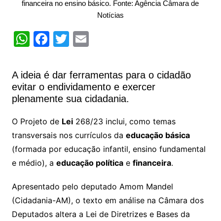
financeira no ensino básico. Fonte: Agência Câmara de
Notícias
W
F
T
E
h
a
w
m
at
c
itt
ai
A ideia é dar ferramentas para o cidadão
s
e
er
l
evitar o endividamento e exercer
A
b
plenamente sua cidadania.
p
o
O Projeto de
Lei
268/23 inclui, como temas
p
o
transversais nos currículos da
educação básica
k
(formada por educação infantil, ensino fundamental
e médio), a
educação política
e
financeira
.
Apresentado pelo deputado Amom Mandel
(Cidadania-AM), o texto em análise na Câmara dos
Deputados altera a Lei de Diretrizes e Bases da