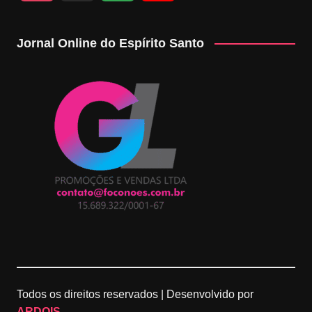
n
i
o
o
Jornal Online do Espírito Santo
s
k
o
u
t
T
g
T
a
o
l
u
g
k
e
b
r
M
e
a
a
C
m
p
h
Todos os direitos reservados |
Desenvolvido por
s
a
ARDOIS