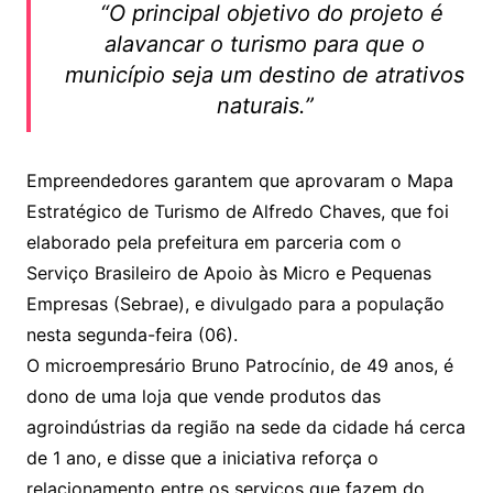
“O principal objetivo do projeto é
s
e
er
l
alavancar o turismo para que o
A
b
município seja um destino de atrativos
p
o
naturais.”
p
o
k
Empreendedores garantem que aprovaram o Mapa
Estratégico de Turismo de Alfredo Chaves, que foi
elaborado pela prefeitura em parceria com o
Serviço Brasileiro de Apoio às Micro e Pequenas
Empresas (Sebrae), e divulgado para a população
nesta segunda-feira (06).
O microempresário Bruno Patrocínio, de 49 anos, é
dono de uma loja que vende produtos das
agroindústrias da região na sede da cidade há cerca
de 1 ano, e disse que a iniciativa reforça o
relacionamento entre os serviços que fazem do