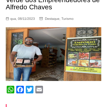
Alfredo Chaves
qua, 08/11/2023
Destaque
,
Turismo
W
F
T
E
h
a
w
m
at
c
itt
ai