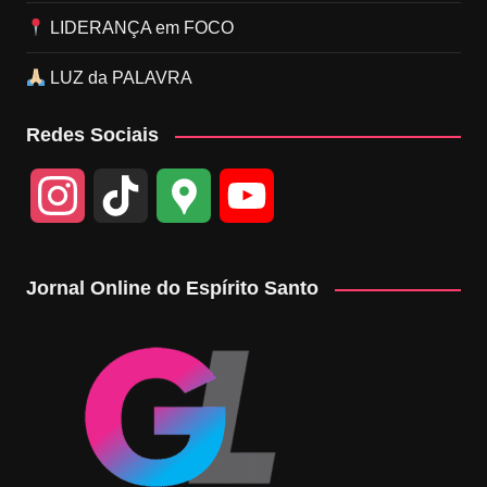
LIDERANÇA em FOCO
LUZ da PALAVRA
Redes Sociais
I
T
G
Y
n
i
o
o
Jornal Online do Espírito Santo
s
k
o
u
t
T
g
T
a
o
l
u
g
k
e
b