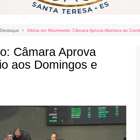
Destaque
Vitória em Movimento: Câmara Aprova Abertura do Comé
to: Câmara Aprova
io aos Domingos e