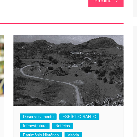
Próximo
Desenvolvimento
ESPÍRITO SANTO
Infraestrutura
Notícias
Patrimônio Histórico
Vitória