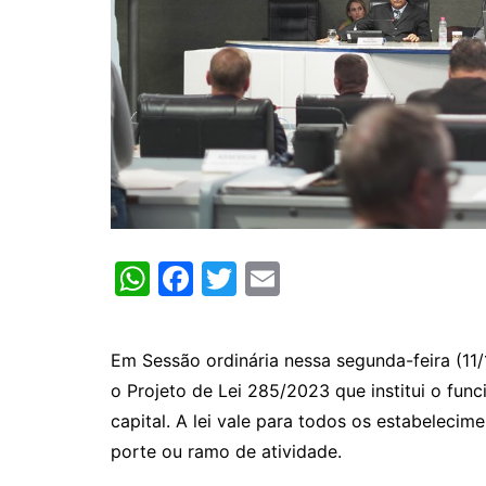
W
F
T
E
h
a
w
m
at
c
itt
ai
Em Sessão ordinária nessa segunda-feira (11
s
e
er
l
o Projeto de Lei 285/2023 que institui o fu
A
b
capital. A lei vale para todos os estabeleci
p
o
porte ou ramo de atividade.