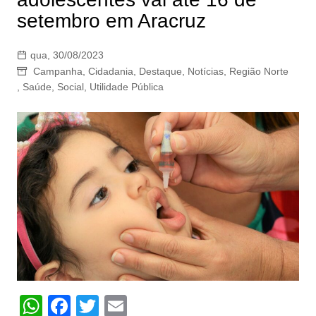
setembro em Aracruz
qua, 30/08/2023
Campanha
,
Cidadania
,
Destaque
,
Notícias
,
Região Norte
,
Saúde
,
Social
,
Utilidade Pública
W
F
T
E