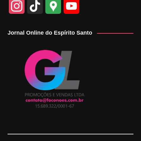
I
T
G
Y
n
i
o
o
Jornal Online do Espírito Santo
s
k
o
u
t
T
g
T
a
o
l
u
g
k
e
b
r
M
e
a
a
C
m
p
h