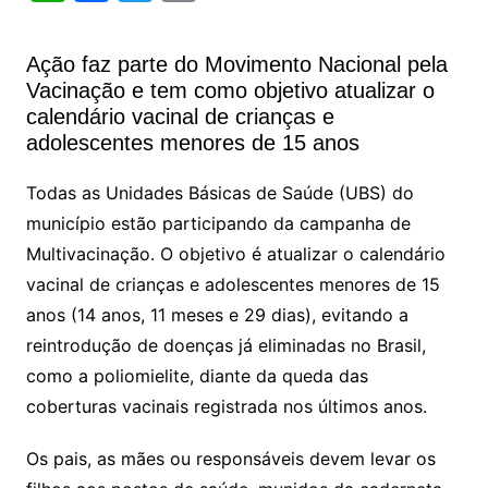
h
a
w
m
at
c
itt
ai
Ação faz parte do Movimento Nacional pela
s
e
er
l
Vacinação e tem como objetivo atualizar o
A
b
calendário vacinal de crianças e
adolescentes menores de 15 anos
p
o
p
o
Todas as Unidades Básicas de Saúde (UBS) do
k
município estão participando da campanha de
Multivacinação. O objetivo é atualizar o calendário
vacinal de crianças e adolescentes menores de 15
anos (14 anos, 11 meses e 29 dias), evitando a
reintrodução de doenças já eliminadas no Brasil,
como a poliomielite, diante da queda das
coberturas vacinais registrada nos últimos anos.
Os pais, as mães ou responsáveis devem levar os