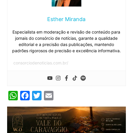
Esther Miranda
Especialista em moderação e revisão de conteúdo para
jornais do consórcio de notícias, garante a qualidade
editorial e a precisão das publicações, mantendo
padrões rigorosos de precisão e excelência informativa.
consorciodenoticias.com.br/
W
F
T
E
h
a
w
m
at
c
itt
ai
s
e
er
l