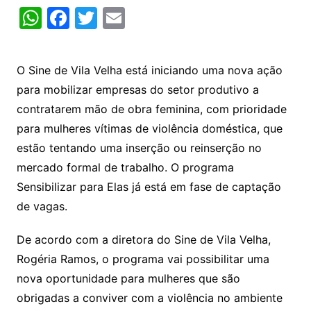
W
F
T
E
h
a
w
m
at
c
itt
ai
O Sine de Vila Velha está iniciando uma nova ação
s
e
er
l
para mobilizar empresas do setor produtivo a
A
b
contratarem mão de obra feminina, com prioridade
p
o
para mulheres vítimas de violência doméstica, que
p
o
estão tentando uma inserção ou reinserção no
k
mercado formal de trabalho. O programa
Sensibilizar para Elas já está em fase de captação
de vagas.
De acordo com a diretora do Sine de Vila Velha,
Rogéria Ramos, o programa vai possibilitar uma
nova oportunidade para mulheres que são
obrigadas a conviver com a violência no ambiente