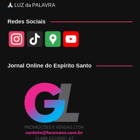
LUZ da PALAVRA
Redes Sociais
I
T
G
Y
n
i
o
o
Jornal Online do Espírito Santo
s
k
o
u
t
T
g
T
a
o
l
u
g
k
e
b
r
M
e