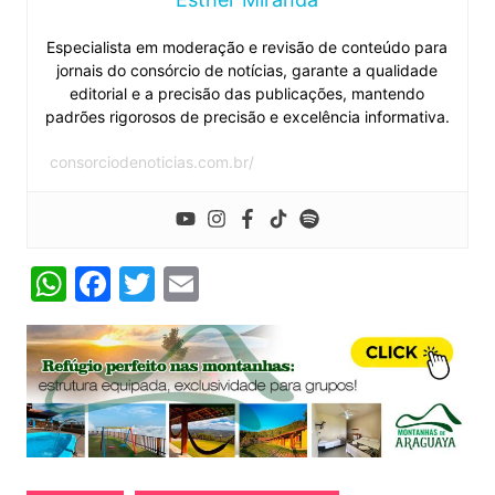
Especialista em moderação e revisão de conteúdo para
jornais do consórcio de notícias, garante a qualidade
editorial e a precisão das publicações, mantendo
padrões rigorosos de precisão e excelência informativa.
consorciodenoticias.com.br/
W
F
T
E
h
a
w
m
at
c
itt
ai
s
e
er
l
A
b
p
o