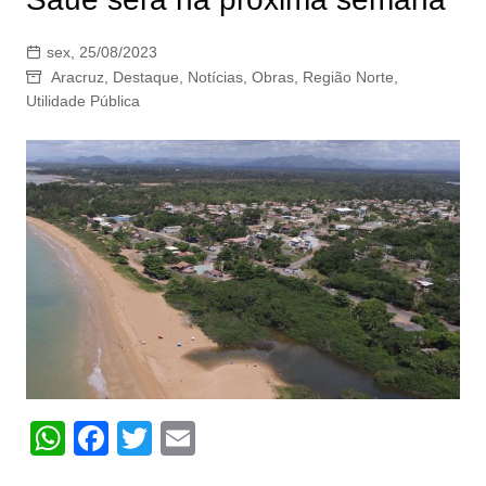
sex, 25/08/2023
Aracruz
,
Destaque
,
Notícias
,
Obras
,
Região Norte
,
Utilidade Pública
W
F
T
E
h
a
w
m