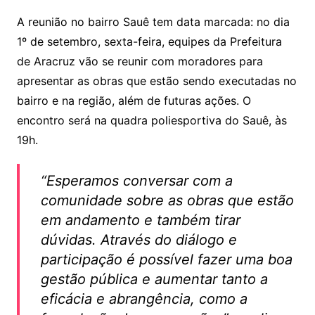
at
c
itt
ai
A reunião no bairro Sauê tem data marcada: no dia
s
e
er
l
1º de setembro, sexta-feira, equipes da Prefeitura
A
b
de Aracruz vão se reunir com moradores para
p
o
apresentar as obras que estão sendo executadas no
p
o
bairro e na região, além de futuras ações. O
k
encontro será na quadra poliesportiva do Sauê, às
19h.
“Esperamos conversar com a
comunidade sobre as obras que estão
em andamento e também tirar
dúvidas. Através do diálogo e
participação é possível fazer uma boa
gestão pública e aumentar tanto a
eficácia e abrangência, como a