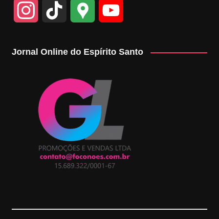
I
T
G
Y
n
i
o
o
Jornal Online do Espírito Santo
s
k
o
u
t
T
g
T
a
o
l
u
g
k
e
b
r
M
e
a
a
C
m
p
h