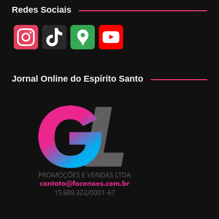
Redes Sociais
I
T
G
Y
n
i
o
o
Jornal Online do Espírito Santo
s
k
o
u
t
T
g
T
a
o
l
u
g
k
e
b
r
M
e
a
a
C