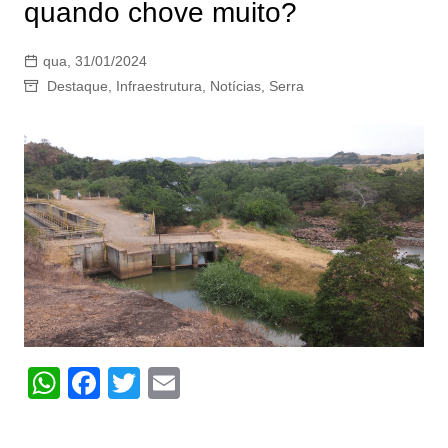
quando chove muito?
qua, 31/01/2024
Destaque
,
Infraestrutura
,
Notícias
,
Serra
W
F
T
E
h
a
w
m
at
c
itt
ai