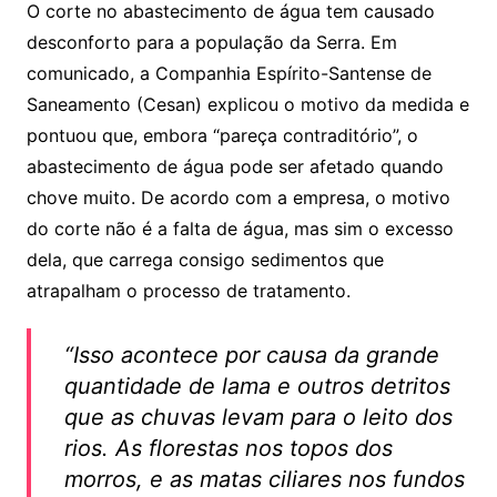
O corte no abastecimento de água tem causado
s
e
er
l
desconforto para a população da Serra. Em
A
b
comunicado, a Companhia Espírito-Santense de
p
o
Saneamento (Cesan) explicou o motivo da medida e
p
o
pontuou que, embora “pareça contraditório”, o
k
abastecimento de água pode ser afetado quando
chove muito. De acordo com a empresa, o motivo
do corte não é a falta de água, mas sim o excesso
dela, que carrega consigo sedimentos que
atrapalham o processo de tratamento.
“
Isso acontece por causa da grande
quantidade de lama e outros detritos
que as chuvas levam para o leito dos
rios. As florestas nos topos dos
morros, e as matas ciliares nos fundos