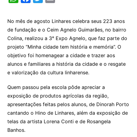
h
a
w
m
at
c
itt
ai
No mês de agosto Linhares celebra seus 223 anos
s
e
er
l
de fundação e o Ceim Agnelo Guimarães, no bairro
A
b
Colina, realizou a 3° Expo Agnelo, que faz parte do
p
o
projeto “Minha cidade tem história e memória”. O
p
o
objetivo foi homenagear a cidade e trazer aos
k
alunos e familiares a história da cidade e o resgate
e valorização da cultura linharense.
Quem passou pela escola pôde apreciar a
exposição de produtos agrícolas da região,
apresentações feitas pelos alunos, de Dinorah Porto
cantando o Hino de Linhares, além da exposição de
telas da artista Lorena Conti e de Rosangela
Banhos.