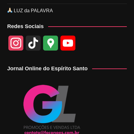
LUZ da PALAVRA
Redes Sociais
I
T
G
Y
n
i
o
o
Jornal Online do Espírito Santo
s
k
o
u
t
T
g
T
a
o
l
u
g
k
e
b
r
M
e