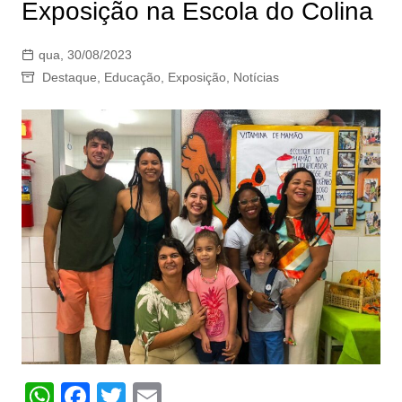
Exposição na Escola do Colina
qua, 30/08/2023
Destaque
,
Educação
,
Exposição
,
Notícias
W
F
T
E