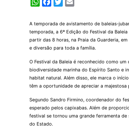
W
F
T
E
h
a
w
m
at
c
itt
ai
A temporada de avistamento de baleias-jubar
s
e
er
l
temporada, a 6ª Edição do Festival da Baleia
A
b
partir das 8 horas, na Praia da Guarderia, em
p
o
e diversão para toda a família.
p
o
O Festival da Baleia é reconhecido como um d
k
biodiversidade marinha do Espírito Santo e i
habitat natural. Além disso, ele marca o iníc
têm a oportunidade de apreciar a majestosa 
Segundo Sandro Firmino, coordenador do festi
esperado pelos capixabas. Além de proporcion
festival se tornou uma grande ferramenta de
do Estado.