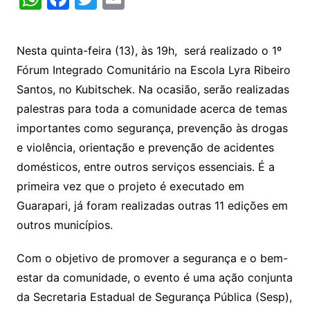
h
a
w
m
at
c
itt
ai
Nesta quinta-feira (13), às 19h, será realizado o 1º
s
e
er
l
Fórum Integrado Comunitário na Escola Lyra Ribeiro
A
b
Santos, no Kubitschek. Na ocasião, serão realizadas
p
o
palestras para toda a comunidade acerca de temas
p
o
importantes como segurança, prevenção às drogas
k
e violência, orientação e prevenção de acidentes
domésticos, entre outros serviços essenciais. É a
primeira vez que o projeto é executado em
Guarapari, já foram realizadas outras 11 edições em
outros municípios.
Com o objetivo de promover a segurança e o bem-
estar da comunidade, o evento é uma ação conjunta
da Secretaria Estadual de Segurança Pública (Sesp),