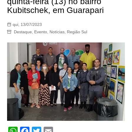
quinta-feira (13) no bairro
Kubitschek, em Guarapari
qui, 13/07/2023
Destaque
,
Evento
,
Notícias
,
Região Sul
W
F
T
E