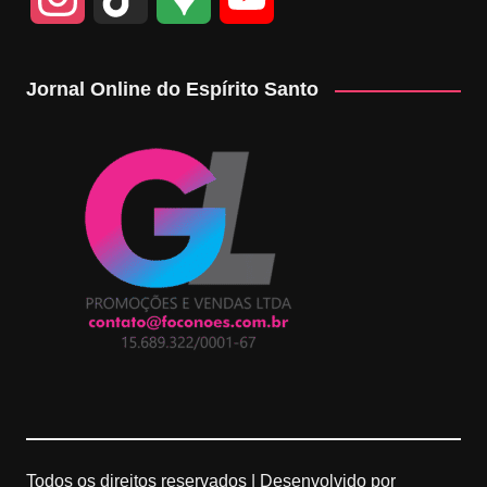
n
i
o
o
Jornal Online do Espírito Santo
s
k
o
u
t
T
g
T
a
o
l
u
g
k
e
b
r
M
e
a
a
C
m
p
h
Todos os direitos reservados |
Desenvolvido por
s
a