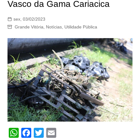
Vasco da Gama Cariacica
sex, 03/02/2023
Grande Vitória
,
Notícias
,
Utilidade Pública
W
F
T
E