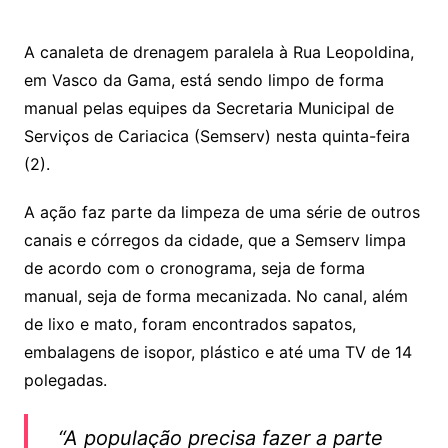
h
a
w
m
at
c
itt
ai
A canaleta de drenagem paralela à Rua Leopoldina,
s
e
er
l
em Vasco da Gama, está sendo limpo de forma
A
b
manual pelas equipes da Secretaria Municipal de
p
o
Serviços de Cariacica (Semserv) nesta quinta-feira
p
o
(2).
k
A ação faz parte da limpeza de uma série de outros
canais e córregos da cidade, que a Semserv limpa
de acordo com o cronograma, seja de forma
manual, seja de forma mecanizada. No canal, além
de lixo e mato, foram encontrados sapatos,
embalagens de isopor, plástico e até uma TV de 14
polegadas.
“A população precisa fazer a parte