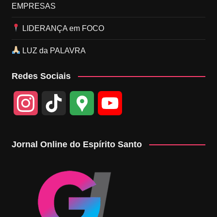
EMPRESAS
LIDERANÇA em FOCO
LUZ da PALAVRA
Redes Sociais
I
T
G
Y
n
i
o
o
Jornal Online do Espírito Santo
s
k
o
u
t
T
g
T
a
o
l
u