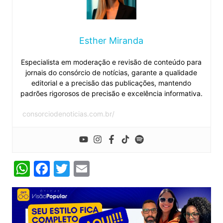
Esther Miranda
Especialista em moderação e revisão de conteúdo para
jornais do consórcio de notícias, garante a qualidade
editorial e a precisão das publicações, mantendo
padrões rigorosos de precisão e excelência informativa.
consorciodenoticias.com.br/
W
F
T
E
h
a
w
m
at
c
itt
ai
s
e
er
l