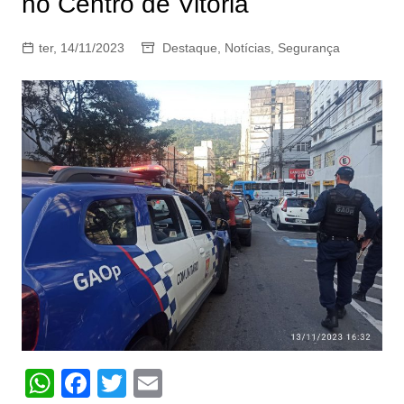
no Centro de Vitória
ter, 14/11/2023
Destaque
,
Notícias
,
Segurança
W
F
T
E