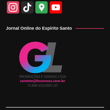
I
T
G
Y
n
i
o
o
Jornal Online do Espírito Santo
s
k
o
u
t
T
g
T
a
o
l
u
g
k
e
b
r
M
e
a
a
C
m
p
h