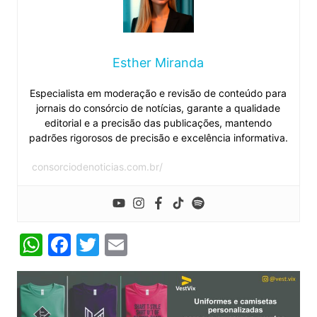
Esther Miranda
Especialista em moderação e revisão de conteúdo para
jornais do consórcio de notícias, garante a qualidade
editorial e a precisão das publicações, mantendo
padrões rigorosos de precisão e excelência informativa.
consorciodenoticias.com.br/
W
F
T
E
h
a
w
m
at
c
itt
ai
s
e
er
l