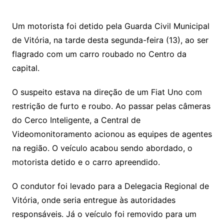
h
a
w
m
at
c
itt
ai
Um motorista foi detido pela Guarda Civil Municipal
s
e
er
l
de Vitória, na tarde desta segunda-feira (13), ao ser
A
b
flagrado com um carro roubado no Centro da
p
o
capital.
p
o
O suspeito estava na direção de um Fiat Uno com
k
restrição de furto e roubo. Ao passar pelas câmeras
do Cerco Inteligente, a Central de
Videomonitoramento acionou as equipes de agentes
na região. O veículo acabou sendo abordado, o
motorista detido e o carro apreendido.
O condutor foi levado para a Delegacia Regional de
Vitória, onde seria entregue às autoridades
responsáveis. Já o veículo foi removido para um