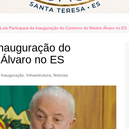
Lula Participará da Inauguração do Contorno do Mestre Álvaro no ES
 Inauguração do
 Álvaro no ES
,
Inauguração
,
Infraestrutura
,
Notícias