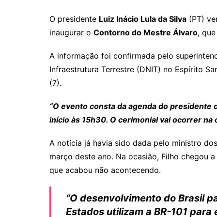
A
b
O presidente
Luiz Inácio Lula da Silva
(PT) ve
p
o
inaugurar o
Contorno do Mestre Álvaro
, que
p
o
k
A informação foi confirmada pelo superinte
Infraestrutura Terrestre (DNIT) no Espírito S
(7).
“O evento consta da agenda do presidente d
início às 15h30. O cerimonial vai ocorrer na 
A notícia já havia sido dada pelo ministro do
março deste ano. Na ocasião, Filho chegou a
que acabou não acontecendo.
“O desenvolvimento do Brasil pa
Estados utilizam a BR-101 para