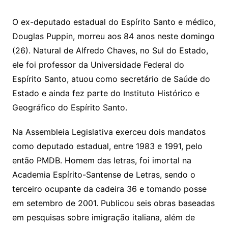
at
c
itt
ai
O ex-deputado estadual do Espírito Santo e médico,
s
e
er
l
Douglas Puppin, morreu aos 84 anos neste domingo
A
b
(26). Natural de Alfredo Chaves, no Sul do Estado,
p
o
ele foi professor da Universidade Federal do
p
o
Espírito Santo, atuou como secretário de Saúde do
k
Estado e ainda fez parte do Instituto Histórico e
Geográfico do Espírito Santo.
Na Assembleia Legislativa exerceu dois mandatos
como deputado estadual, entre 1983 e 1991, pelo
então PMDB. Homem das letras, foi imortal na
Academia Espírito-Santense de Letras, sendo o
terceiro ocupante da cadeira 36 e tomando posse
em setembro de 2001. Publicou seis obras baseadas
em pesquisas sobre imigração italiana, além de