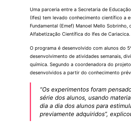
at
c
itt
ai
Uma parceria entre a Secretaria de Educação 
s
e
er
l
(Ifes) tem levado conhecimento científico a 
A
b
Fundamental (Emef) Manoel Mello Sobrinho, de 
p
o
Alfabetização Científica do Ifes de Cariacica.
p
o
O programa é desenvolvido com alunos do 5º
k
desenvolvimento de atividades semanais, divi
química. Segundo a coordenadora do projeto
desenvolvidos a partir do conhecimento prév
“Os experimentos foram pensado
série dos alunos, usando materia
dia a dia dos alunos para estimu
previamente adquiridos”, explico